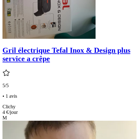
Gril électrique Tefal Inox & Design plus
service a crêpe
5/5
• 1 avis
Clichy
4 €
/jour
M