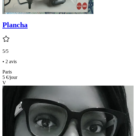
Plancha
5/5
• 2 avis
Paris
5 €
/jour
V