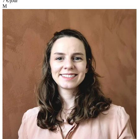
7 €
/jour
M