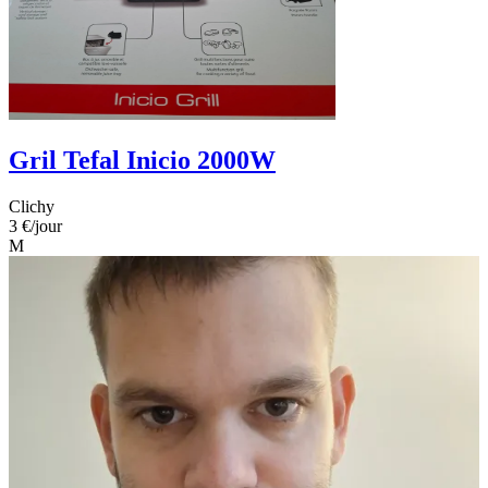
Gril Tefal Inicio 2000W
Clichy
3 €
/jour
M