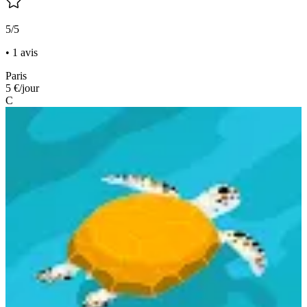
5/5
• 1 avis
Paris
5 €
/jour
C