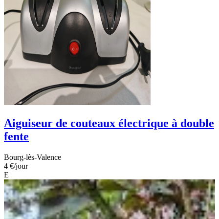
Aiguiseur de couteaux électrique à double
fente
Bourg-lès-Valence
4 €
/jour
E