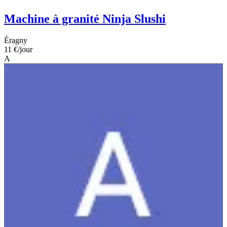
Machine à granité Ninja Slushi
Éragny
11 €
/jour
A