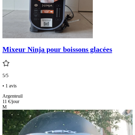
Mixeur Ninja pour boissons glacées
5/5
• 1 avis
Argenteuil
11 €
/jour
M