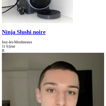
Ninja Slushi noire
Issy-les-Moulineaux
11 €
/jour
B