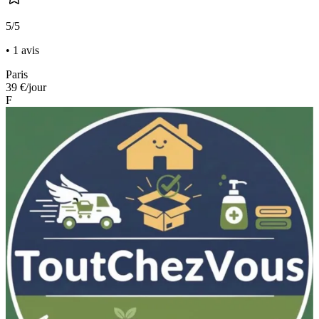
5/5
• 1 avis
Paris
39 €
/jour
F