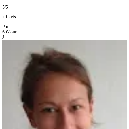
5/5
• 1 avis
Paris
6 €
/jour
J