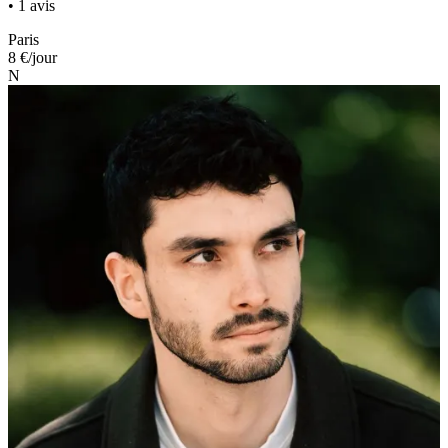
• 1 avis
Paris
8 €
/jour
N