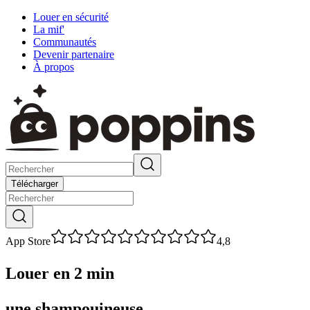
Louer en sécurité
La mif'
Communautés
Devenir partenaire
À propos
Télécharger
App Store
4,8
Louer en 2 min
une shampouineuse
.