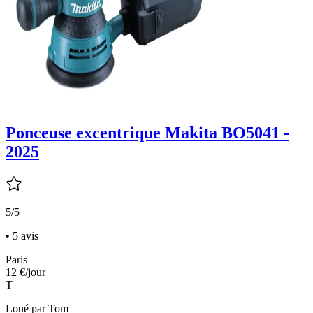
Ponceuse excentrique Makita BO5041 -
2025
5/5
• 5 avis
Paris
12 €
/jour
T
Loué par
Tom