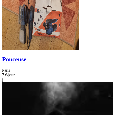
Ponceuse
Paris
7 €
/jour
j