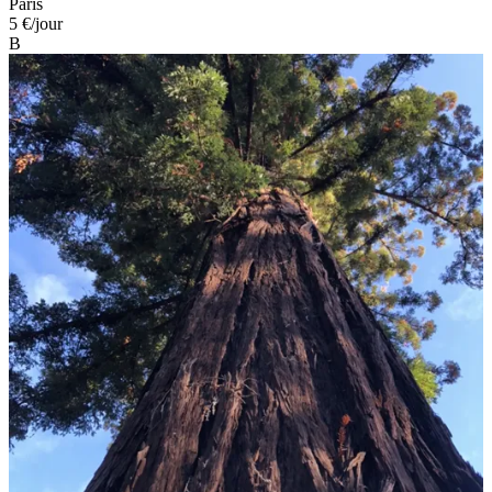
Paris
5 €
/jour
B