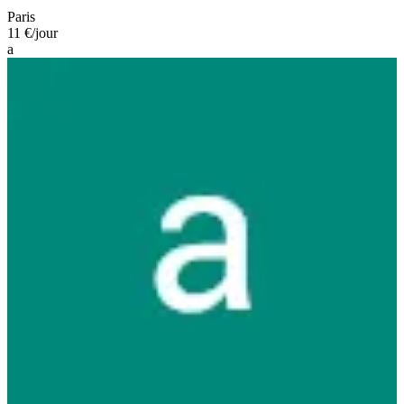
Paris
11 €
/jour
a