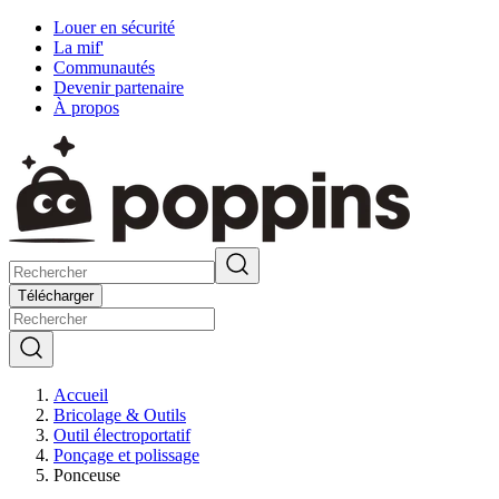
Louer en sécurité
La mif'
Communautés
Devenir partenaire
À propos
Télécharger
Accueil
Bricolage & Outils
Outil électroportatif
Ponçage et polissage
Ponceuse