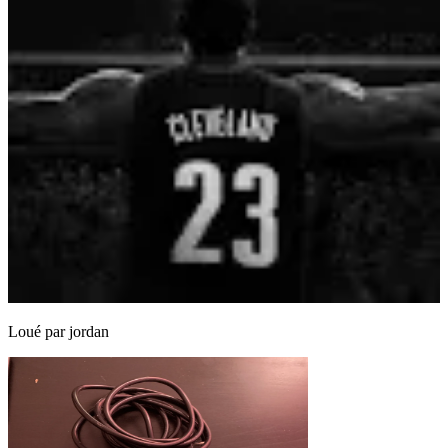
Loué par
jordan