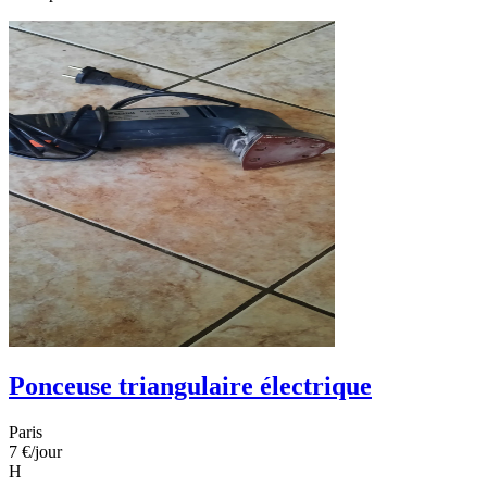
Ponceuse triangulaire électrique
Paris
7 €
/jour
H