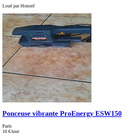
Loué par
Honoré
Ponceuse vibrante ProEnergy ESW150
Paris
10 €
/jour