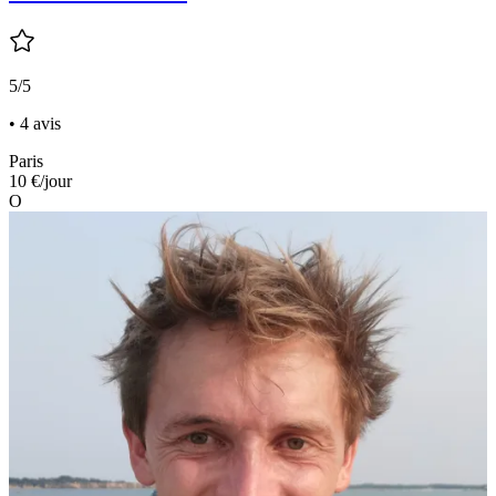
5/5
• 4 avis
Paris
10 €
/jour
O