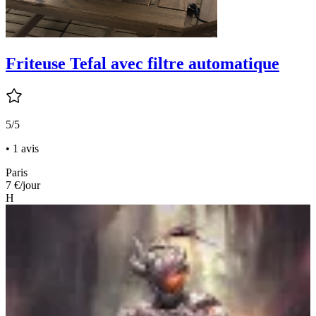
Friteuse Tefal avec filtre automatique
5/5
• 1 avis
Paris
7 €
/jour
H