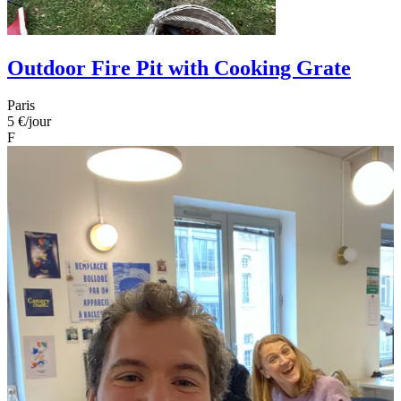
Outdoor Fire Pit with Cooking Grate
Paris
5 €
/jour
F