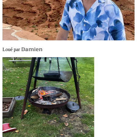
Loué par
𝔻𝕒𝕞𝕚𝕖𝕟