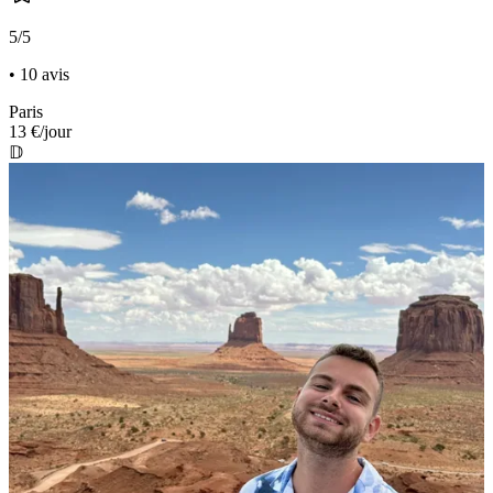
5/5
• 10 avis
Paris
13 €
/jour
𝔻