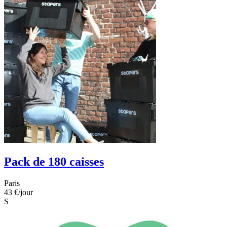
Pack de 180 caisses
Paris
43 €
/jour
S