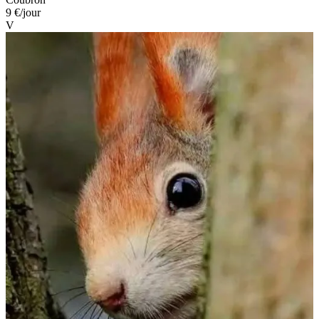
9 €
/jour
V