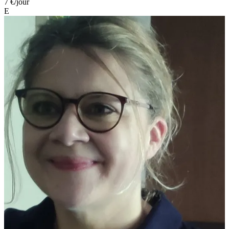
7 €
/jour
E