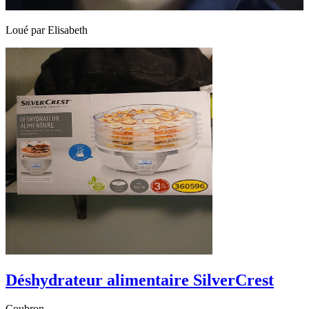
Loué par
Elisabeth
Déshydrateur alimentaire SilverCrest
Coubron