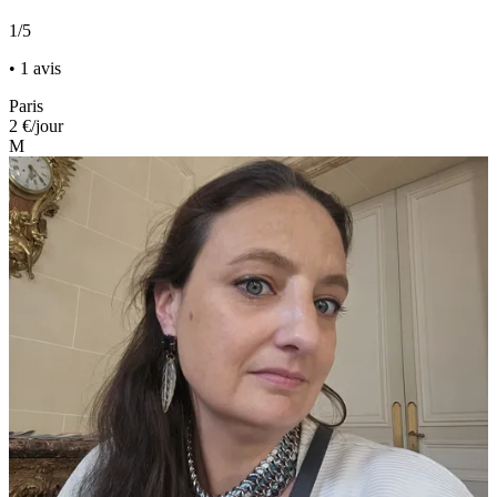
1/5
• 1 avis
Paris
2 €
/jour
M