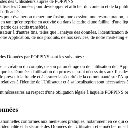
mandes des Utilisateurs auprès de POPPINS.
iliser les Données pour développer et afficher du contenu et de la publici
l'efficacité.
es pour évaluer ou mener une fusion, une cession, une restructuration, un
 en tant qu'entreprise en activité ou dans le cadre d'une faillite, d'une 
artie des actifs transférés.
sateur à d'autres fins, telles que l'analyse des données, l'identification d
otre Application, de nos produits, de nos services, de notre marketing e
ent des Données par POPPINS sont les suivantes :
de la création du compte, de son paramétrage ou de l'utilisation de l'Ap
es que les Données d'utilisation du processus sont nécessaires aux fins d
de prévenir la fraude et à assurer la sécurité de la communauté sur l'App
elatives à l'identité de l'Utilisateur et à sa localisation sont nécessaires
nt nécessaires au respect d'une obligation légale à laquelle POPPINS ou s
Données
tionnelles conformes aux meilleures pratiques, notamment en ce qui c
identialité et la sécurité des Données de l'Utilisateur et empêcher qu'el