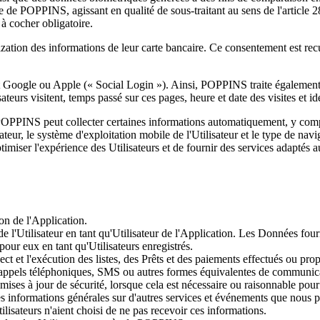
mpte de POPPINS, agissant en qualité de sous-traitant au sens de l'artic
 à cocher obligatoire.
zation des informations de leur carte bancaire. Ce consentement est recue
nt Google ou Apple (« Social Login »). Ainsi, POPPINS traite également l
teurs visitent, temps passé sur ces pages, heure et date des visites et id
PPINS peut collecter certaines informations automatiquement, y compris, m
ateur, le système d'exploitation mobile de l'Utilisateur et le type de navig
miser l'expérience des Utilisateurs et de fournir des services adaptés a
ion de l'Application.
de l'Utilisateur en tant qu'Utilisateur de l'Application. Les Données fou
pour eux en tant qu'Utilisateurs enregistrés.
ect et l'exécution des listes, des Prêts et des paiements effectués ou prop
il, appels téléphoniques, SMS ou autres formes équivalentes de communica
ises à jour de sécurité, lorsque cela est nécessaire ou raisonnable pou
es informations générales sur d'autres services et événements que nous pr
ilisateurs n'aient choisi de ne pas recevoir ces informations.