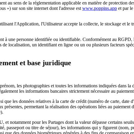
nt au sens de la réglementation applicable en matière de protection des
us ») sur son site internet dont l'adresse est
www.poppins.app
et par le
utilisant l'Application, l'Utilisateur accepte la collecte, le stockage et 
ent à une personne identifiée ou identifiable. Conformément au RGPD, l
s de localisation, un identifiant en ligne ou un ou plusieurs facteurs spé
itement et base juridique
rénom, les photographies et toutes les informations indiquées dans la des
également les informations bancaires strictement nécessaire au paiement
e les données relatives à la carte de crédit (numéro de carte, date d'ex
ux présentes, permettant la réalisation des opérations liées au paiement
).
s CGU, et notamment pour les Partages dont la valeur dépasse certains se
ntité, passeport ou titre de séjour), les informations qui y figurent (n
 ainsi que des données biométriques générées à des fins de comparaison en