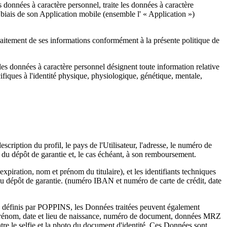
 données à caractère personnel, traite les données à caractère
 biais de son Application mobile (ensemble l' « Application »)
le traitement de ses informations conformément à la présente politique de
es données à caractère personnel désignent toute information relative
cifiques à l'identité physique, physiologique, génétique, mentale,
cription du profil, le pays de l'Utilisateur, l'adresse, le numéro de
 du dépôt de garantie et, le cas échéant, à son remboursement.
piration, nom et prénom du titulaire), et les identifiants techniques
 du dépôt de garantie. (numéro IBAN et numéro de carte de crédit, date
uils définis par POPPINS, les Données traitées peuvent également
om, prénom, date et lieu de naissance, numéro de document, données MRZ
tre le selfie et la photo du document d'identité. Ces Données sont