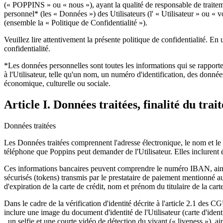
(« POPPINS » ou « nous »), ayant la qualité de responsable de traiteme
personnel* (les « Données ») des Utilisateurs (l' « Utilisateur » ou « vo
(ensemble la « Politique de Confidentialité »).
Veuillez lire attentivement la présente politique de confidentialité. En 
confidentialité.
*Les données personnelles sont toutes les informations qui se rapport
à l'Utilisateur, telle qu'un nom, un numéro d'identification, des donnée
économique, culturelle ou sociale.
Article I. Données traitées, finalité du tra
Données traitées
Les Données traitées comprennent l'adresse électronique, le nom et le p
téléphone que Poppins peut demander de l'Utilisateur. Elles inclurent 
Ces informations bancaires peuvent comprendre le numéro IBAN, ainsi qu
sécurisés (tokens) transmis par le prestataire de paiement mentionné a
d'expiration de la carte de crédit, nom et prénom du titulaire de la carte
Dans le cadre de la vérification d'identité décrite à l'article 2.1 de
inclure une image du document d'identité de l'Utilisateur (carte d'ide
, un selfie et une courte vidéo de détection du vivant (« liveness »),