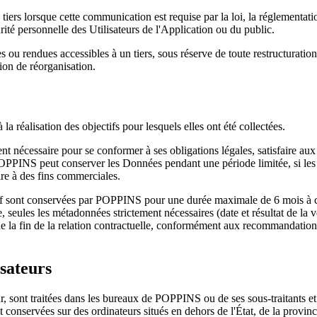
 lorsque cette communication est requise par la loi, la réglementation
urité personnelle des Utilisateurs de l'Application ou du public.
 ou rendues accessibles à un tiers, sous réserve de toute restructuration
tion de réorganisation.
 réalisation des objectifs pour lesquels elles ont été collectées.
nécessaire pour se conformer à ses obligations légales, satisfaire aux e
n. POPPINS peut conserver les Données pendant une période limitée, si le
e à des fins commerciales.
riff sont conservées par POPPINS pour une durée maximale de 6 mois à c
, seules les métadonnées strictement nécessaires (date et résultat de la vé
e la fin de la relation contractuelle, conformément aux recommandations
isateurs
r, sont traitées dans les bureaux de POPPINS ou de ses sous-traitants et 
t conservées sur des ordinateurs situés en dehors de l'État, de la provi