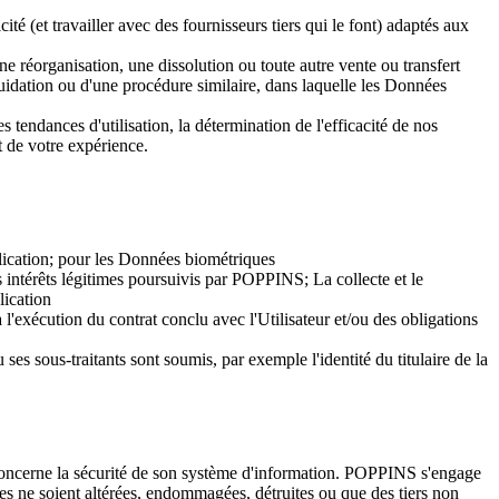
té (et travailler avec des fournisseurs tiers qui le font) adaptés aux
e réorganisation, une dissolution ou toute autre vente ou transfert
liquidation ou d'une procédure similaire, dans laquelle les Données
es tendances d'utilisation, la détermination de l'efficacité de nos
t de votre expérience.
plication; pour les Données biométriques
es intérêts légitimes poursuivis par POPPINS; La collecte et le
lication
 à l'exécution du contrat conclu avec l'Utilisateur et/ou des obligations
es sous-traitants sont soumis, par exemple l'identité du titulaire de la
oncerne la sécurité de son système d'information. POPPINS s'engage
les ne soient altérées, endommagées, détruites ou que des tiers non