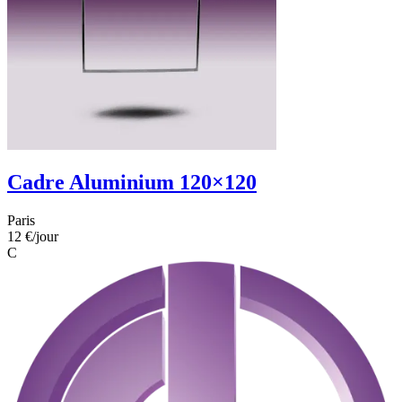
Cadre Aluminium 120×120
Paris
12 €
/jour
C