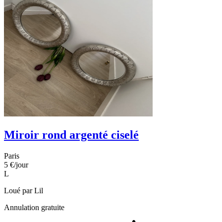
Miroir rond argenté ciselé
Paris
5 €
/jour
L
Loué par
Lil
Annulation gratuite