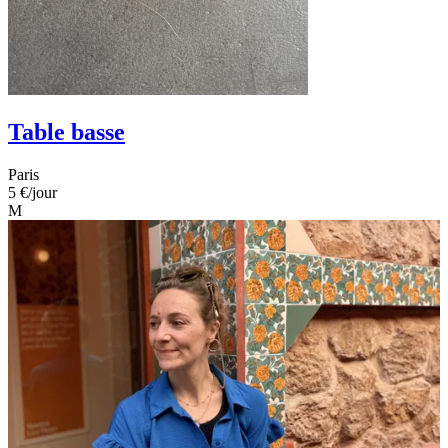
Table basse
Paris
5 €
/jour
M