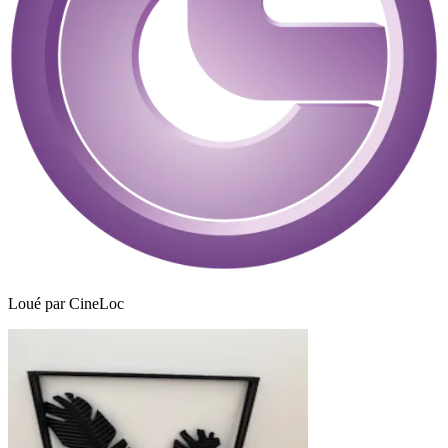
Loué par
CineLoc