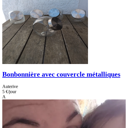
Bonbonnière avec couvercle métalliques
Auterive
5 €
/jour
A