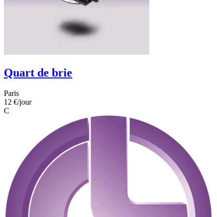
Quart de brie
Paris
12 €
/jour
C