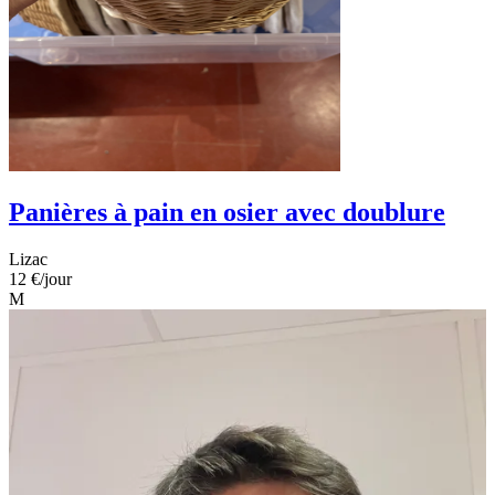
Panières à pain en osier avec doublure
Lizac
12 €
/jour
M