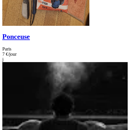
Ponceuse
Paris
7 €
/jour
j