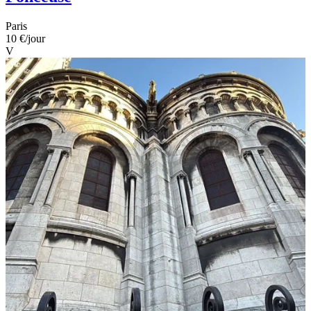
Paris
10 €
/jour
V