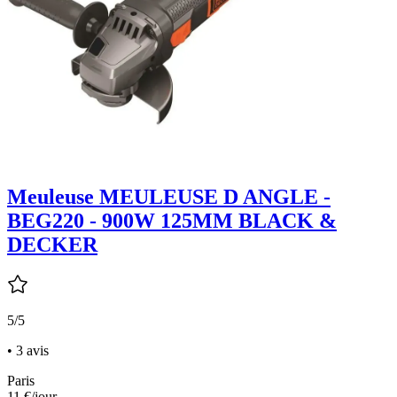
Meuleuse MEULEUSE D ANGLE -
BEG220 - 900W 125MM BLACK &
DECKER
5/5
• 3 avis
Paris
11 €
/jour