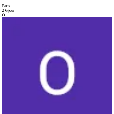
Paris
2 €
/jour
O