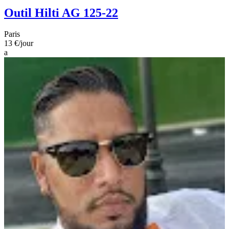
Outil Hilti AG 125-22
Paris
13 €
/jour
a