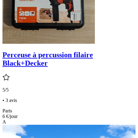
Perceuse à percussion filaire
Black+Decker
5/5
• 3 avis
Paris
6 €
/jour
A