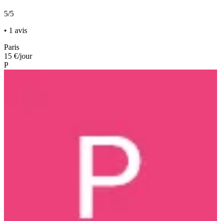
5/5
• 1 avis
Paris
15 €
/jour
P