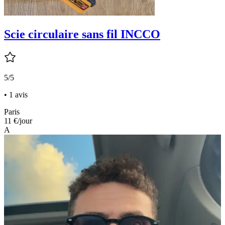
Scie circulaire sans fil INCCO
5/5
• 1 avis
Paris
11 €
/jour
A