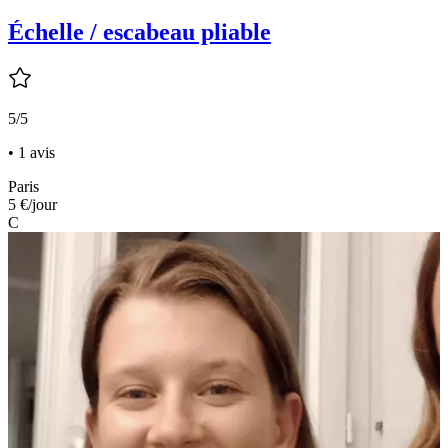
Échelle / escabeau pliable
5/5
• 1 avis
Paris
5 €
/jour
C