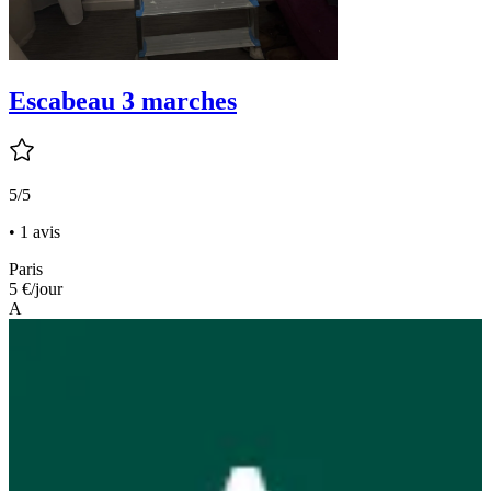
Escabeau 3 marches
5/5
• 1 avis
Paris
5 €
/jour
A