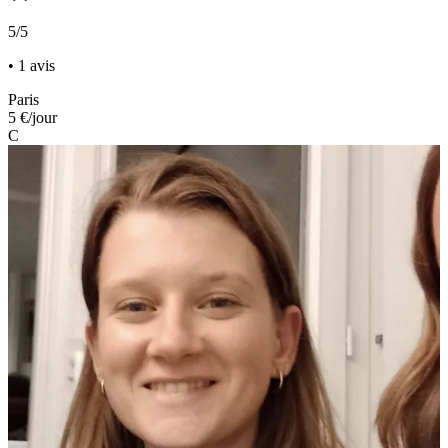
5/5
• 1 avis
Paris
5 €
/jour
C