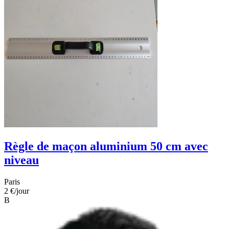
Règle de maçon aluminium 50 cm avec
niveau
Paris
2 €
/jour
B