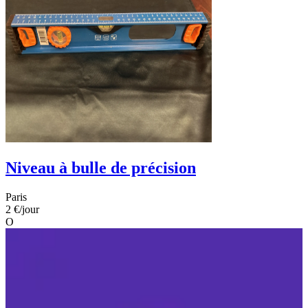
Niveau à bulle de précision
Paris
2 €
/jour
O