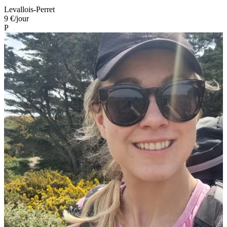
Levallois-Perret
9 €
/jour
P