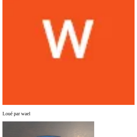
Loué par
wael