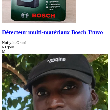
Détecteur multi-matériaux Bosch Truvo
Noisy-le-Grand
6 €
/jour
M