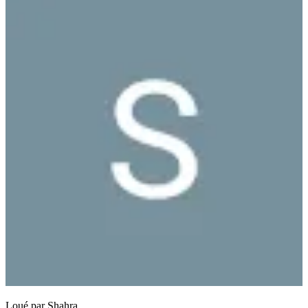
Loué par
Shahra