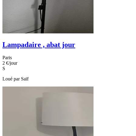
Lampadaire , abat jour
Paris
2 €
/jour
S
Loué par
Saïf