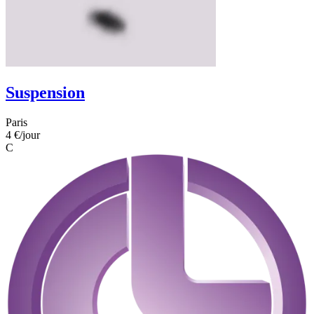
Suspension
Paris
4 €
/jour
C