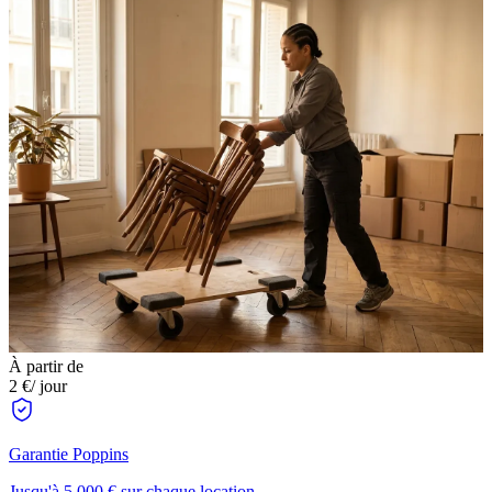
À partir de
2 €
/ jour
Garantie Poppins
Jusqu'à 5 000 € sur chaque location