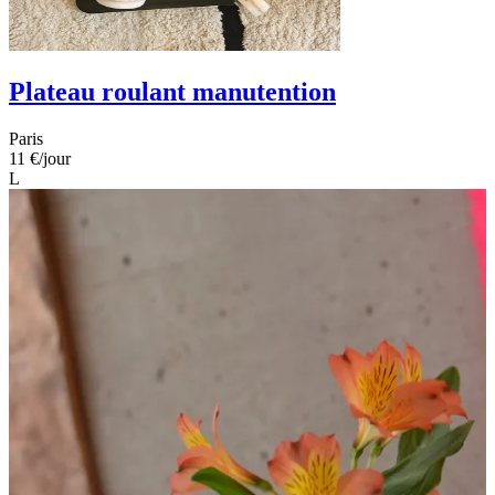
Plateau roulant manutention
Paris
11 €
/jour
L