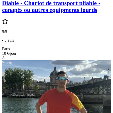
Diable - Chariot de transport pliable -
canapés ou autres equipments lourds
5/5
• 3 avis
Paris
10 €
/jour
A