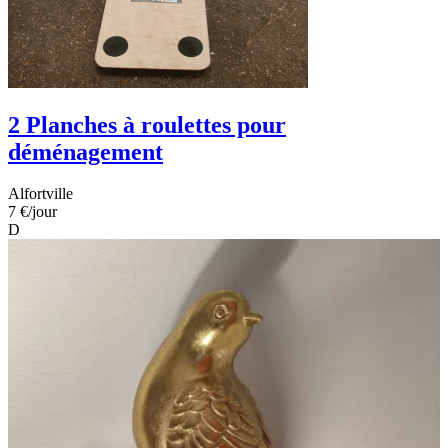
2 Planches à roulettes pour
déménagement
Alfortville
7 €
/jour
D