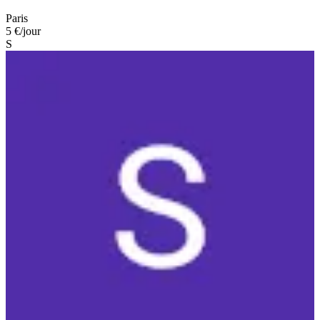
Paris
5 €
/jour
S