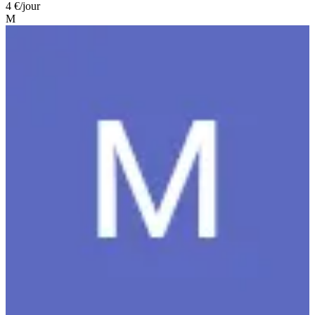
4 €
/jour
M