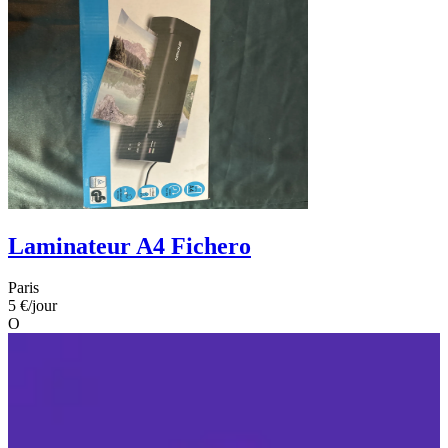
Laminateur A4 Fichero
Paris
5 €
/jour
O