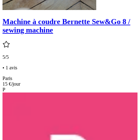
Machine à coudre Bernette Sew&Go 8 /
sewing machine
5/5
• 1 avis
Paris
15 €
/jour
P