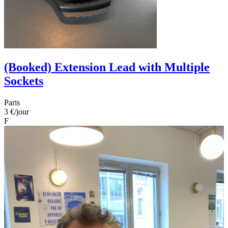
(Booked) Extension Lead with Multiple
Sockets
Paris
3 €
/jour
F