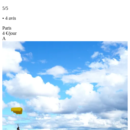
5/5
• 4 avis
Paris
4 €
/jour
A