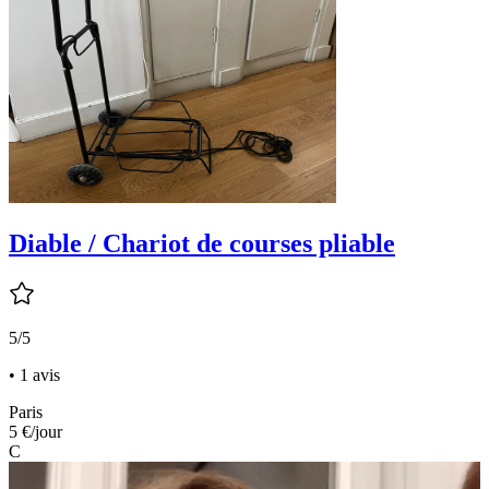
Diable / Chariot de courses pliable
5/5
• 1 avis
Paris
5 €
/jour
C