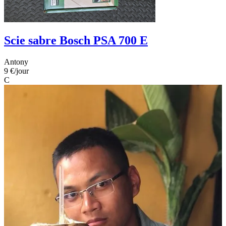
Scie sabre Bosch PSA 700 E
Antony
9 €
/jour
C