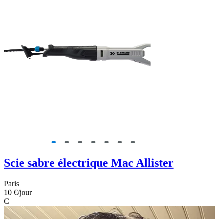
Scie sabre électrique Mac Allister
Paris
10 €
/jour
C