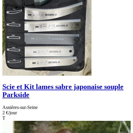
Scie et Kit lames sabre japonaise souple
Parkside
Asnières-sur-Seine
2 €
/jour
T