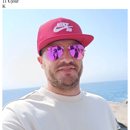
11 €
/jour
K