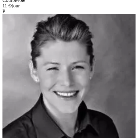
Courbevoie
11 €
/jour
P