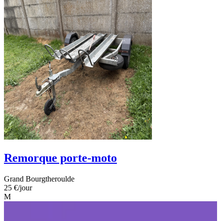
Remorque porte-moto
Grand Bourgtheroulde
25 €
/jour
M