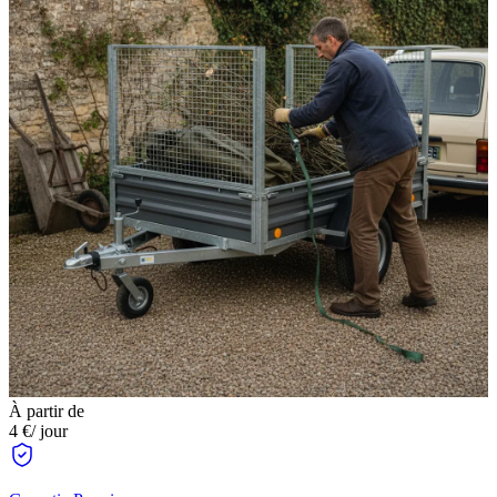
À partir de
4 €
/ jour