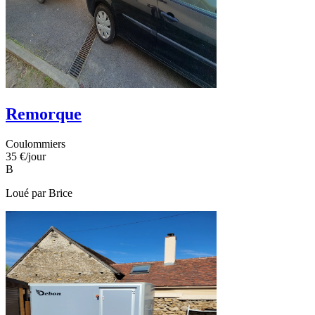
Remorque
Coulommiers
35 €
/jour
B
Loué par
Brice