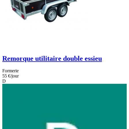
Remorque utilitaire double essieu
Formerie
55 €
/jour
D