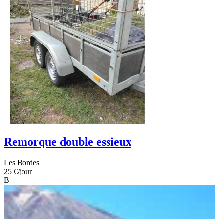
Remorque double essieux
Les Bordes
25 €
/jour
B