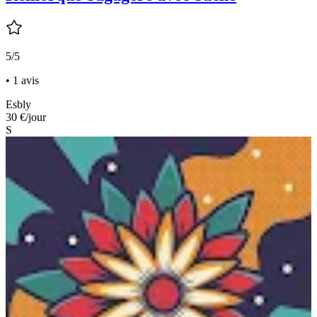
5/5
• 1 avis
Esbly
30 €
/jour
S