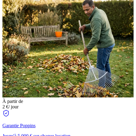
À partir de
2 €
/ jour
Garantie Poppins
Jusqu'à 5 000 € sur chaque location