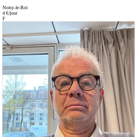
Noisy-le-Roi
4 €
/jour
F