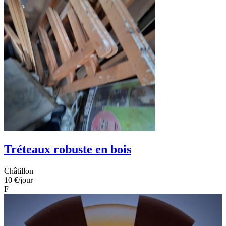
Tréteaux robuste en bois
Châtillon
10 €
/jour
F