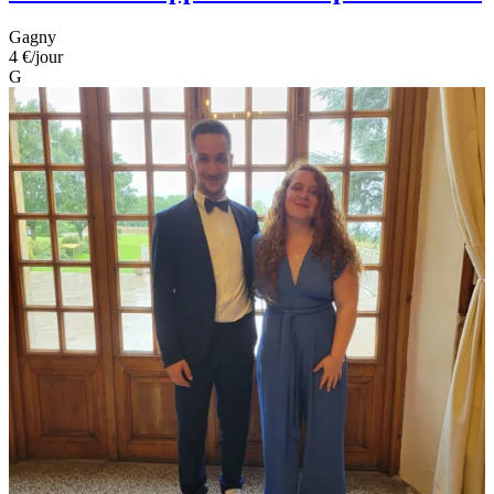
Gagny
4 €
/jour
G