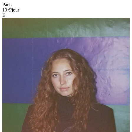
Paris
10 €
/jour
E