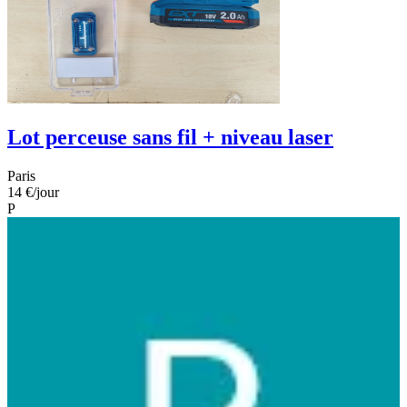
Lot perceuse sans fil + niveau laser
Paris
14 €
/jour
P