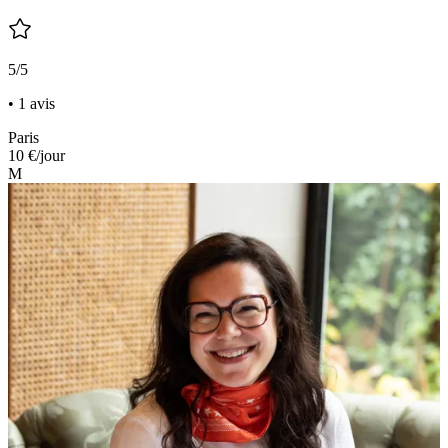
5/5
• 1 avis
Paris
10 €
/jour
M