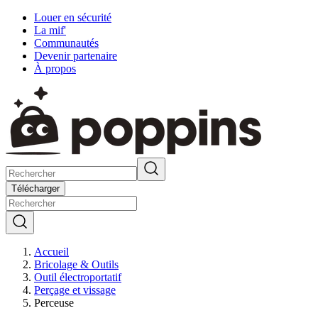
Louer en sécurité
La mif'
Communautés
Devenir partenaire
À propos
Télécharger
Accueil
Bricolage & Outils
Outil électroportatif
Perçage et vissage
Perceuse