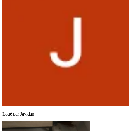
Loué par
Javidan