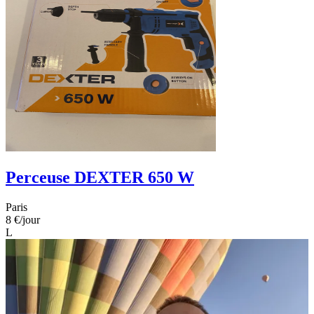
Perceuse DEXTER 650 W
Paris
8 €
/jour
L