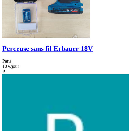
Perceuse sans fil Erbauer 18V
Paris
10 €
/jour
P