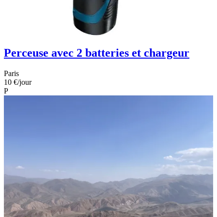
Perceuse avec 2 batteries et chargeur
Paris
10 €
/jour
P