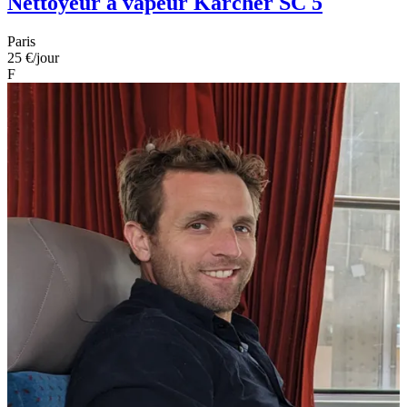
Nettoyeur à vapeur Kärcher SC 5
Paris
25 €
/jour
F