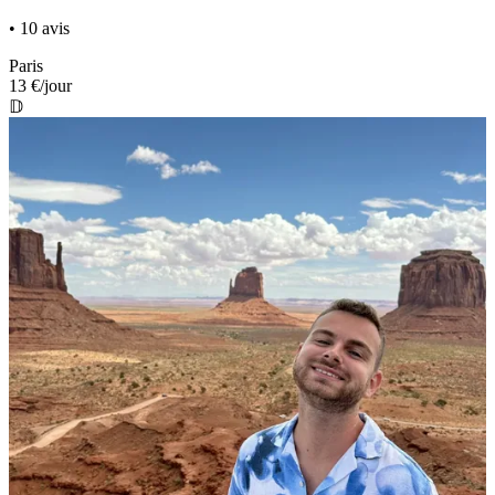
• 10 avis
Paris
13 €
/jour
𝔻