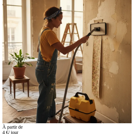
À partir de
4 €
/ jour