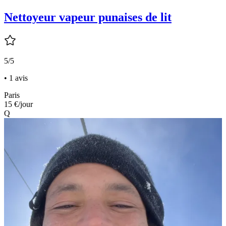
Nettoyeur vapeur punaises de lit
5/5
• 1 avis
Paris
15 €
/jour
Q