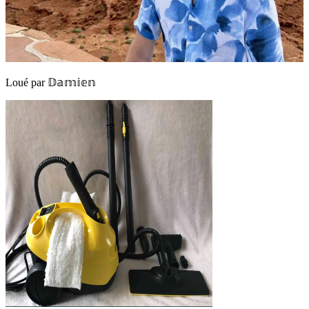
Loué par
𝔻𝕒𝕞𝕚𝕖𝕟