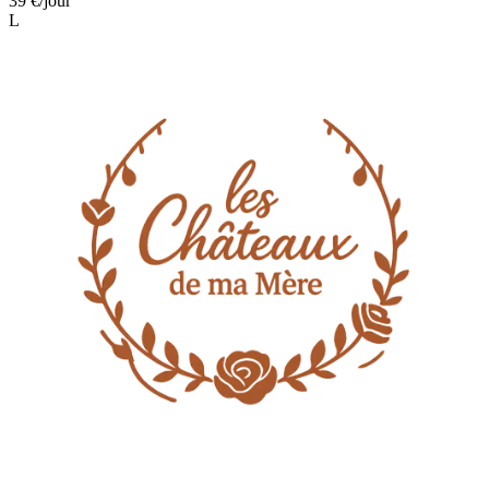
39 €
/jour
L