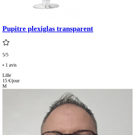
Pupitre plexiglas transparent
5/5
• 1 avis
Lille
15 €
/jour
M