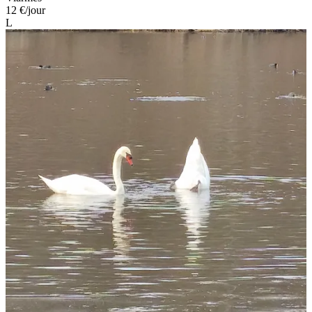
12 €
/jour
L