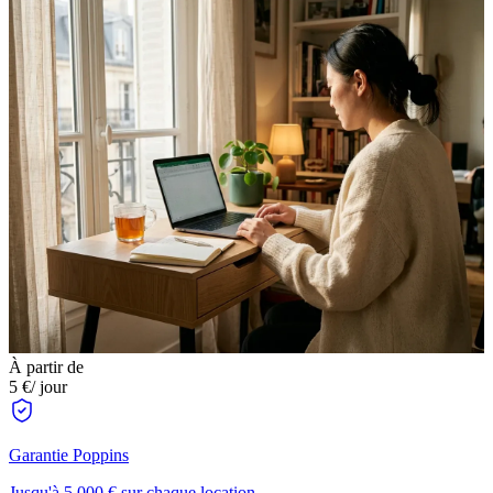
À partir de
5 €
/ jour
Garantie Poppins
Jusqu'à 5 000 € sur chaque location