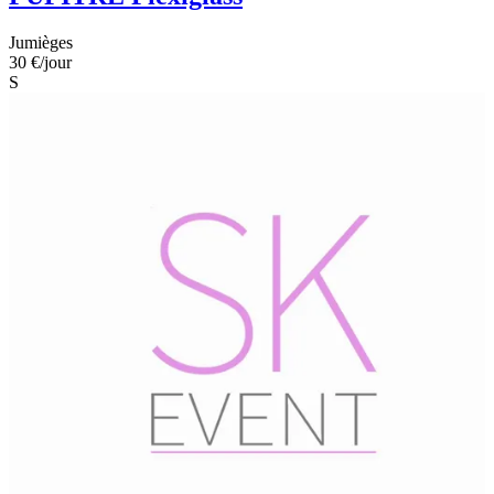
Jumièges
30 €
/jour
S