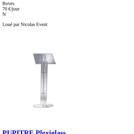
Boves
70 €
/jour
N
Loué par
Nicolas Event
PUPITRE Plexiglass