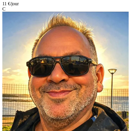
11 €
/jour
C