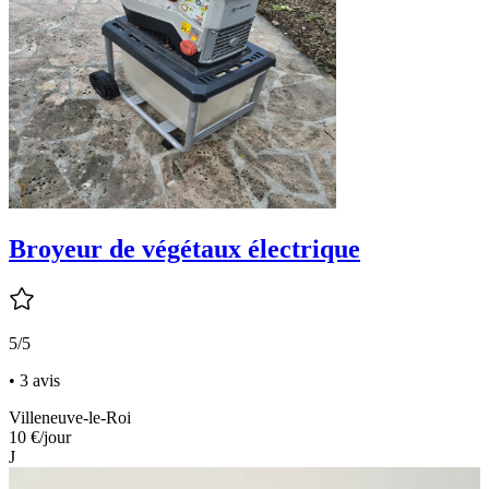
Broyeur de végétaux électrique
5/5
• 3 avis
Villeneuve-le-Roi
10 €
/jour
J