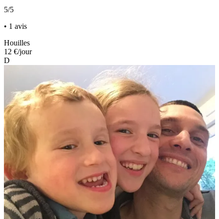
5/5
• 1 avis
Houilles
12 €
/jour
D