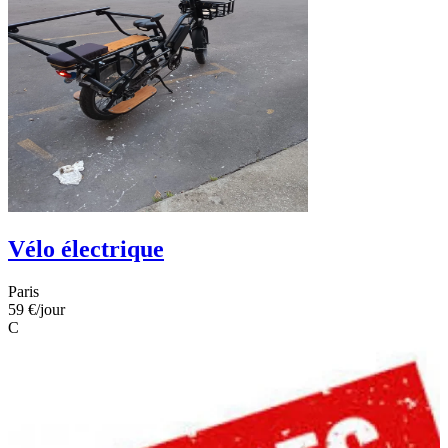
Vélo électrique
Paris
59 €
/jour
C