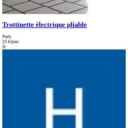
Trottinette électrique pliable
Paris
25 €
/jour
H