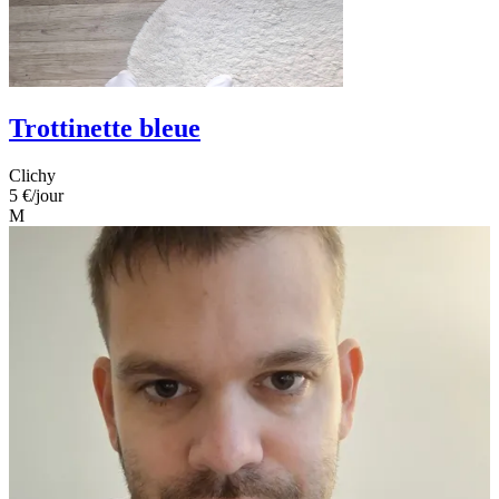
Trottinette bleue
Clichy
5 €
/jour
M