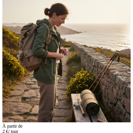
À partir de
2 €
/ jour