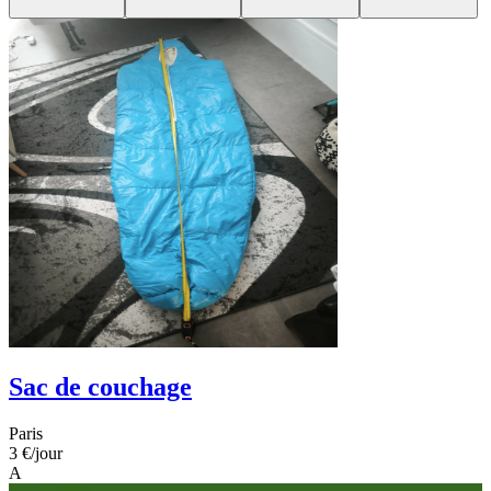
Sac de couchage
Paris
3 €
/jour
A