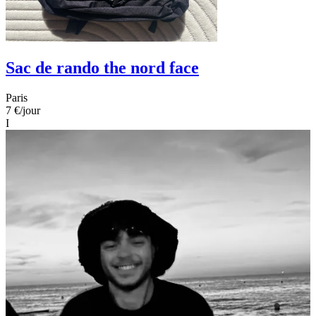
Sac de rando the nord face
Paris
7 €
/jour
I