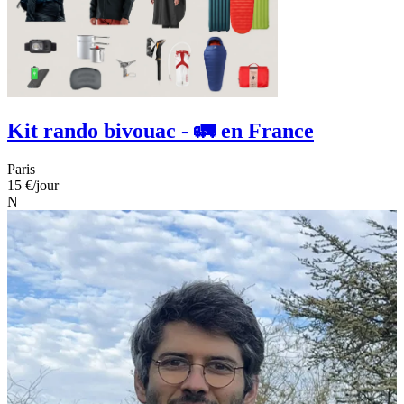
Kit rando bivouac - 🚛 en France
Paris
15 €
/jour
N