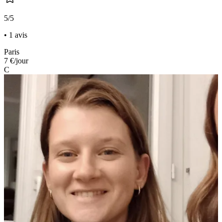
5/5
• 1 avis
Paris
7 €
/jour
C