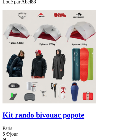
Loué par
Abel88
Kit rando bivouac popote
Paris
5 €
/jour
N