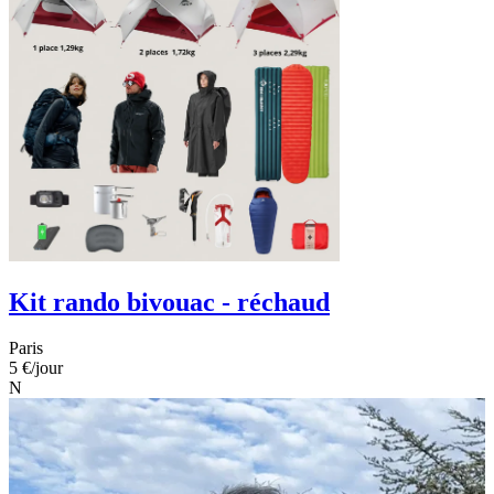
Kit rando bivouac - réchaud
Paris
5 €
/jour
N