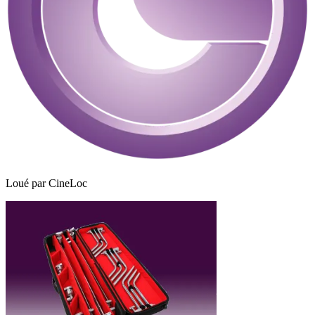
Loué par
CineLoc