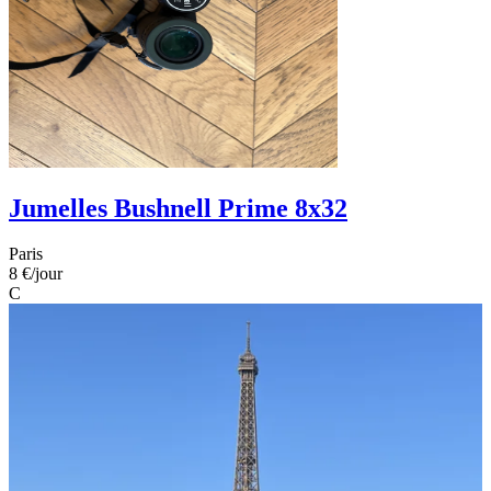
Jumelles Bushnell Prime 8x32
Paris
8 €
/jour
C