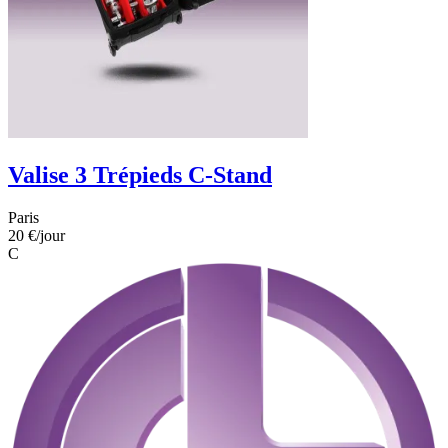
Valise 3 Trépieds C-Stand
Paris
20 €
/jour
C