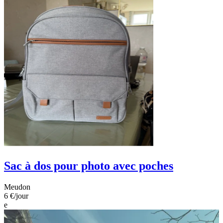
Sac à dos pour photo avec poches
Meudon
6 €
/jour
e