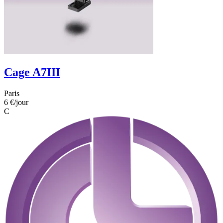
Cage A7III
Paris
6 €
/jour
C