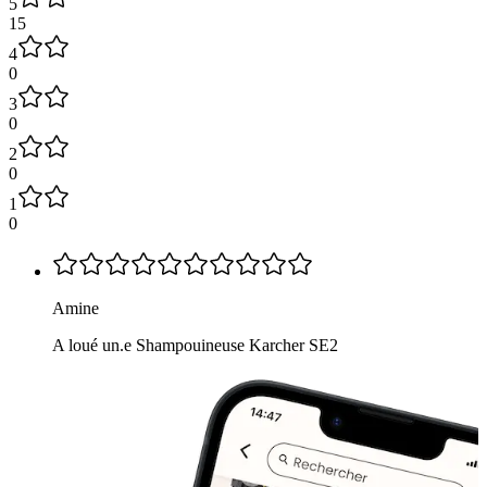
5
15
4
0
3
0
2
0
1
0
Amine
A loué un.e Shampouineuse Karcher SE2