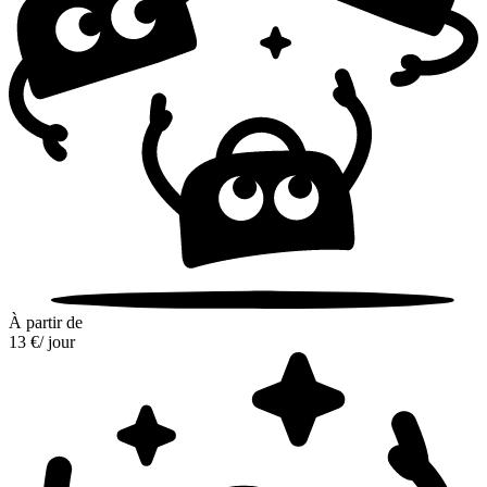
À partir de
13 €
/ jour