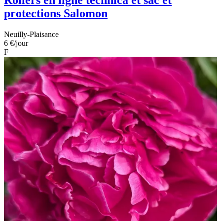
Rollers en ligne technica et sac et
protections Salomon
Neuilly-Plaisance
6 €
/jour
F