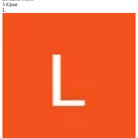
5 €
/jour
L