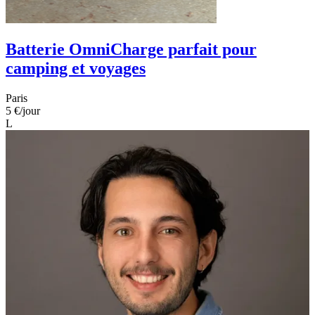
Batterie OmniCharge parfait pour
camping et voyages
Paris
5 €
/jour
L