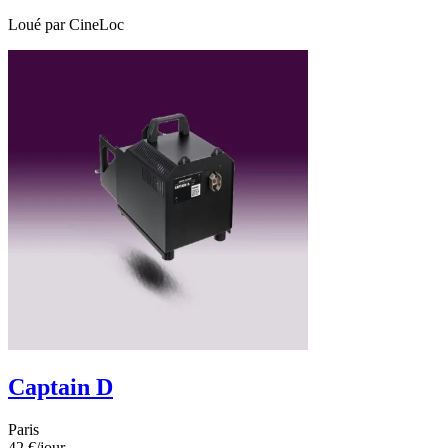
Loué par
CineLoc
Captain D
Paris
42 €
/jour