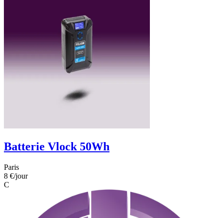
Batterie Vlock 50Wh
Paris
8 €
/jour
C