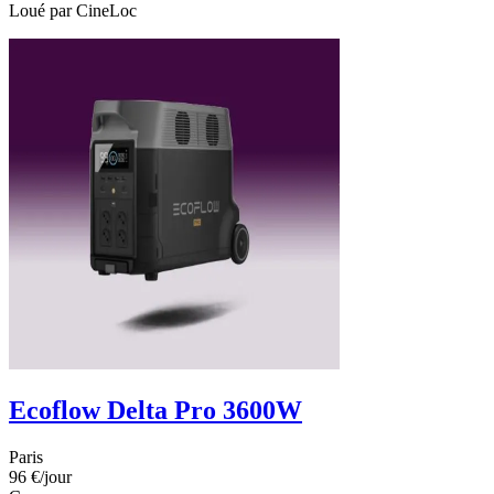
Loué par
CineLoc
Ecoflow Delta Pro 3600W
Paris
96 €
/jour