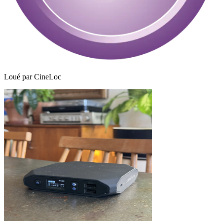
Loué par
CineLoc