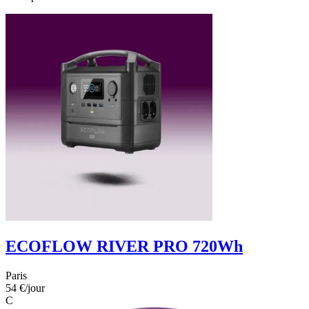
ECOFLOW RIVER PRO 720Wh
Paris
54 €
/jour
C