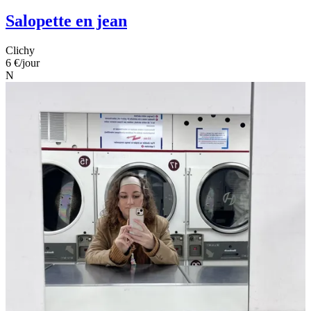
Salopette en jean
Clichy
6 €
/jour
N