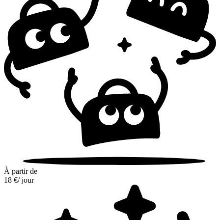
À partir de
18 €
/ jour