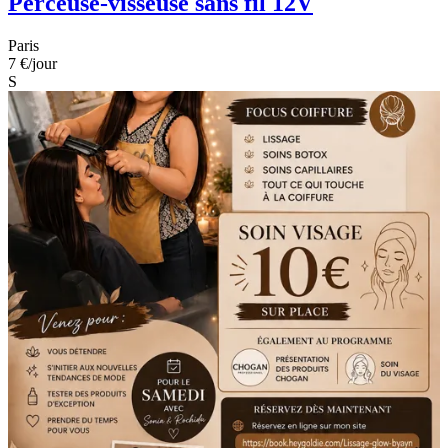
Perceuse-visseuse sans fil 12V
Paris
7 €
/jour
S