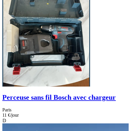
Perceuse sans fil Bosch avec chargeur
Paris
11 €
/jour
𝔻