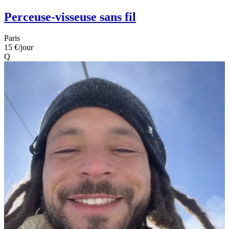
Perceuse-visseuse sans fil
Paris
15 €
/jour
Q