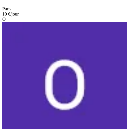
Paris
10 €
/jour
O