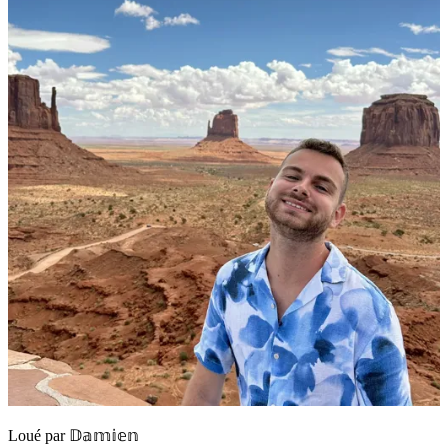
Loué par
𝔻𝕒𝕞𝕚𝕖𝕟