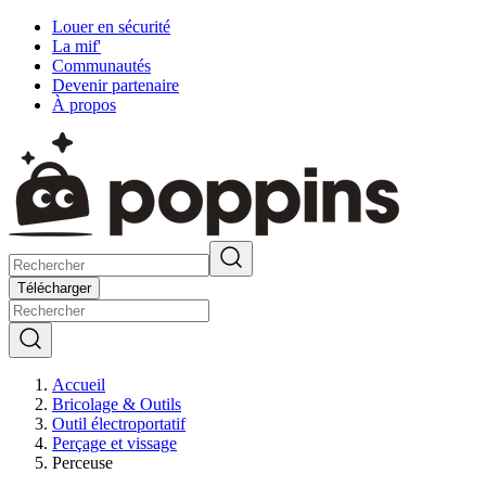
Louer en sécurité
La mif'
Communautés
Devenir partenaire
À propos
Télécharger
Accueil
Bricolage & Outils
Outil électroportatif
Perçage et vissage
Perceuse