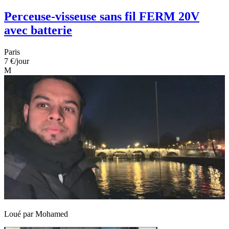
Perceuse-visseuse sans fil FERM 20V
avec batterie
Paris
7 €
/jour
M
Loué par
Mohamed