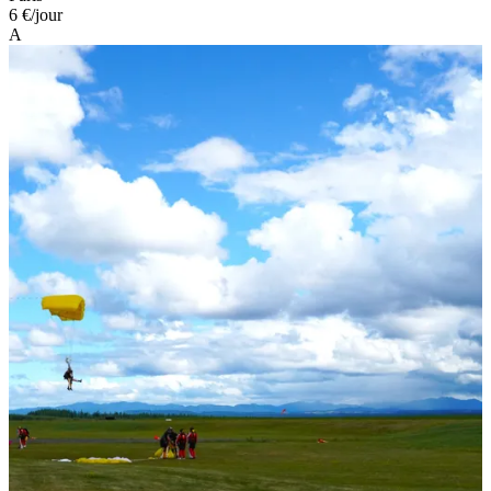
6 €
/jour
A