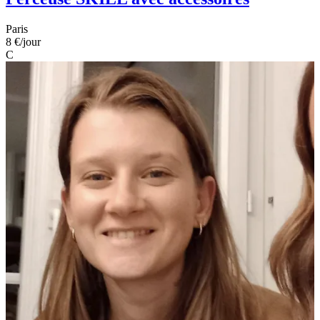
Paris
8 €
/jour
C