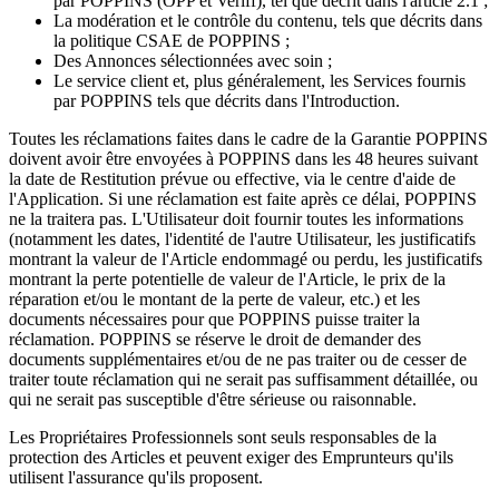
par POPPINS (OPP et Veriff), tel que décrit dans l'article 2.1 ;
La modération et le contrôle du contenu, tels que décrits dans
la politique CSAE de POPPINS ;
Des Annonces sélectionnées avec soin ;
Le service client et, plus généralement, les Services fournis
par POPPINS tels que décrits dans l'Introduction.
Toutes les réclamations faites dans le cadre de la Garantie POPPINS
doivent avoir être envoyées à POPPINS dans les 48 heures suivant
la date de Restitution prévue ou effective, via le centre d'aide de
l'Application. Si une réclamation est faite après ce délai, POPPINS
ne la traitera pas. L'Utilisateur doit fournir toutes les informations
(notamment les dates, l'identité de l'autre Utilisateur, les justificatifs
montrant la valeur de l'Article endommagé ou perdu, les justificatifs
montrant la perte potentielle de valeur de l'Article, le prix de la
réparation et/ou le montant de la perte de valeur, etc.) et les
documents nécessaires pour que POPPINS puisse traiter la
réclamation. POPPINS se réserve le droit de demander des
documents supplémentaires et/ou de ne pas traiter ou de cesser de
traiter toute réclamation qui ne serait pas suffisamment détaillée, ou
qui ne serait pas susceptible d'être sérieuse ou raisonnable.
Les Propriétaires Professionnels sont seuls responsables de la
protection des Articles et peuvent exiger des Emprunteurs qu'ils
utilisent l'assurance qu'ils proposent.