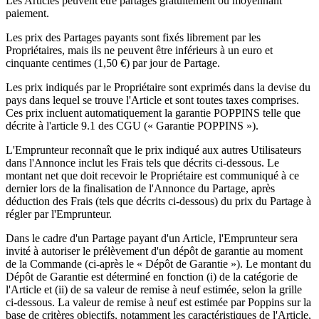
Les Articles peuvent être partagés gratuitement ou moyennant
paiement.
Les prix des Partages payants sont fixés librement par les
Propriétaires, mais ils ne peuvent être inférieurs à un euro et
cinquante centimes (1,50 €) par jour de Partage.
Les prix indiqués par le Propriétaire sont exprimés dans la devise du
pays dans lequel se trouve l'Article et sont toutes taxes comprises.
Ces prix incluent automatiquement la garantie POPPINS telle que
décrite à l'article 9.1 des CGU (« Garantie POPPINS »).
L'Emprunteur reconnaît que le prix indiqué aux autres Utilisateurs
dans l'Annonce inclut les Frais tels que décrits ci-dessous. Le
montant net que doit recevoir le Propriétaire est communiqué à ce
dernier lors de la finalisation de l'Annonce du Partage, après
déduction des Frais (tels que décrits ci-dessous) du prix du Partage à
régler par l'Emprunteur.
Dans le cadre d'un Partage payant d'un Article, l'Emprunteur sera
invité à autoriser le prélèvement d'un dépôt de garantie au moment
de la Commande (ci-après le « Dépôt de Garantie »). Le montant du
Dépôt de Garantie est déterminé en fonction (i) de la catégorie de
l'Article et (ii) de sa valeur de remise à neuf estimée, selon la grille
ci-dessous. La valeur de remise à neuf est estimée par Poppins sur la
base de critères objectifs, notamment les caractéristiques de l'Article,