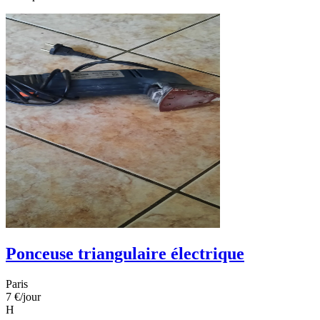
Ponceuse triangulaire électrique
Paris
7 €
/jour
H