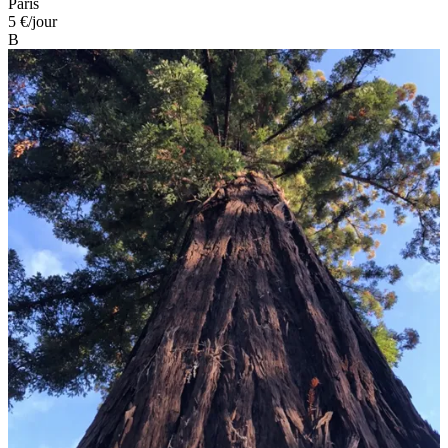
Paris
5 €
/jour
B