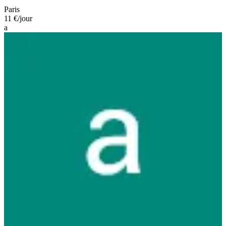
Paris
11 €
/jour
a