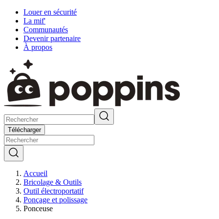
Louer en sécurité
La mif'
Communautés
Devenir partenaire
À propos
Télécharger
Accueil
Bricolage & Outils
Outil électroportatif
Ponçage et polissage
Ponceuse