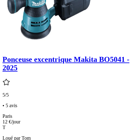
Ponceuse excentrique Makita BO5041 -
2025
5/5
• 5 avis
Paris
12 €
/jour
T
Loué par
Tom