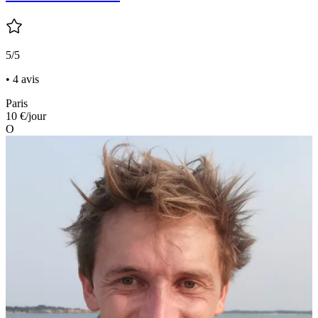
5/5
• 4 avis
Paris
10 €
/jour
O