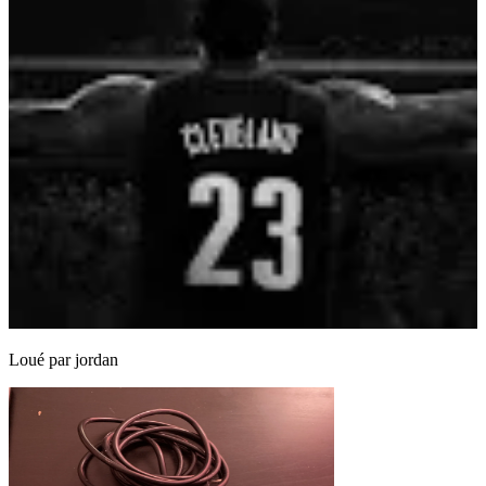
Loué par
jordan