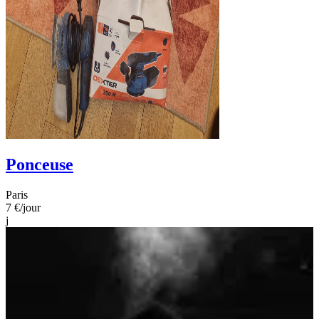
Ponceuse
Paris
7 €
/jour
j