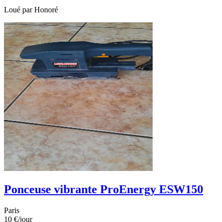
Loué par
Honoré
Ponceuse vibrante ProEnergy ESW150
Paris
10 €
/jour