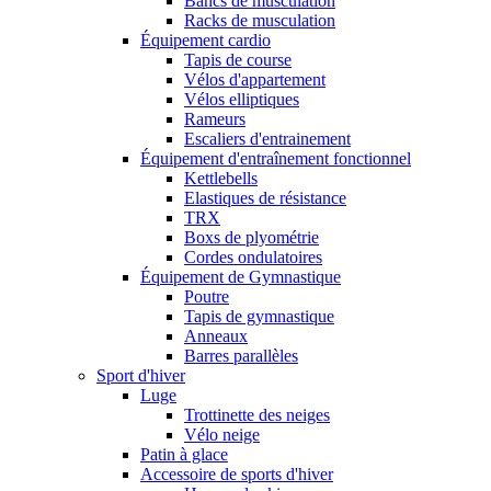
Bancs de musculation
Racks de musculation
Équipement cardio
Tapis de course
Vélos d'appartement
Vélos elliptiques
Rameurs
Escaliers d'entrainement
Équipement d'entraînement fonctionnel
Kettlebells
Elastiques de résistance
TRX
Boxs de plyométrie
Cordes ondulatoires
Équipement de Gymnastique
Poutre
Tapis de gymnastique
Anneaux
Barres parallèles
Sport d'hiver
Luge
Trottinette des neiges
Vélo neige
Patin à glace
Accessoire de sports d'hiver