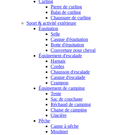
Curling
Pierre de curling
Balai de curling
Chaussure de curling
Sport & activité extérieure
Équitation
Selle
Casque d'équitation
Botte d'équitation
Couverture pour cheval
Équipement d'escalade
Harnais
Cordes
Chausson d'escalade
Casque d'escalade
Crampon
Équipement de camping
Tente
Sac de couchage
Réchaud de camping
Chaise de camping
Glacière
Pêche
Canne à pêche
Moulinet