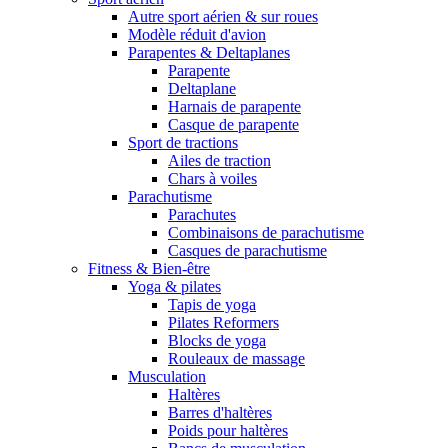
Autre sport aérien & sur roues
Modèle réduit d'avion
Parapentes & Deltaplanes
Parapente
Deltaplane
Harnais de parapente
Casque de parapente
Sport de tractions
Ailes de traction
Chars à voiles
Parachutisme
Parachutes
Combinaisons de parachutisme
Casques de parachutisme
Fitness & Bien-être
Yoga & pilates
Tapis de yoga
Pilates Reformers
Blocks de yoga
Rouleaux de massage
Musculation
Haltères
Barres d'haltères
Poids pour haltères