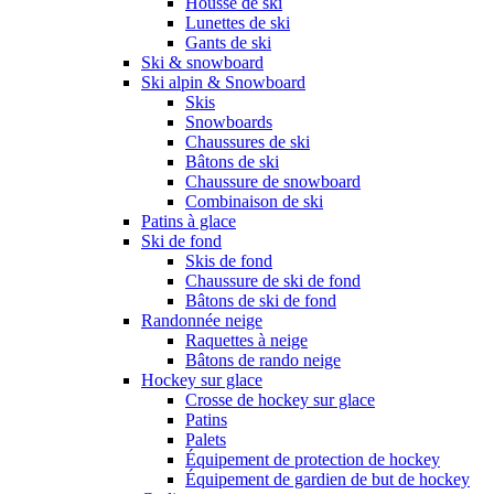
Housse de ski
Lunettes de ski
Gants de ski
Ski & snowboard
Ski alpin & Snowboard
Skis
Snowboards
Chaussures de ski
Bâtons de ski
Chaussure de snowboard
Combinaison de ski
Patins à glace
Ski de fond
Skis de fond
Chaussure de ski de fond
Bâtons de ski de fond
Randonnée neige
Raquettes à neige
Bâtons de rando neige
Hockey sur glace
Crosse de hockey sur glace
Patins
Palets
Équipement de protection de hockey
Équipement de gardien de but de hockey