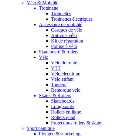
Vélo & Mobilité
Trottinette
Trotinettes
Trotinettes éléctriques
Accessoire de mobilité
Casques de vélo
Antivols vélo
Kit de réparation
Pompe à vélo
Skateboard & rollers
Vélo
Vélo de route
VTT
Vélo électrique
Vélo enfant
Tandem
Remorque vélo
Skates & Rollers
Skateboards
Longboards
Rollers en ligne
Rollers quad
Protections rollers & skate
Sport nautique
Plongée & snorkeling