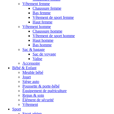
Vêtement femme
Chaussure femme
Bas femme
Vêtement de sport femme
Haut femme
Vêtement homme
Chaussure homme
Vêtement de sport homme
Haut homme
Bas homme
Sac & bagage
Sac de voyage
Valise
Accessoire
Bébé & Enfant
Meuble bébé
Jouet
Siège auto
Poussette & porte-bébé
Équipement de puériculture
Repas & soin
Élément de sécurité
Vêtement
Sport
Sport aérien