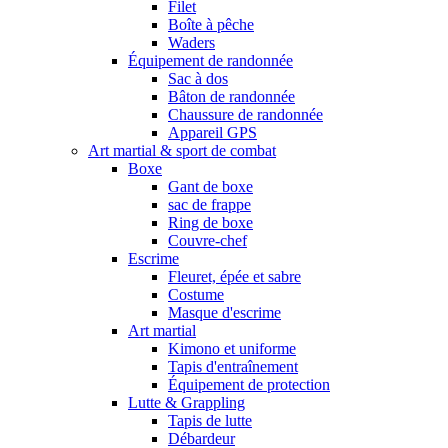
Filet
Boîte à pêche
Waders
Équipement de randonnée
Sac à dos
Bâton de randonnée
Chaussure de randonnée
Appareil GPS
Art martial & sport de combat
Boxe
Gant de boxe
sac de frappe
Ring de boxe
Couvre-chef
Escrime
Fleuret, épée et sabre
Costume
Masque d'escrime
Art martial
Kimono et uniforme
Tapis d'entraînement
Équipement de protection
Lutte & Grappling
Tapis de lutte
Débardeur