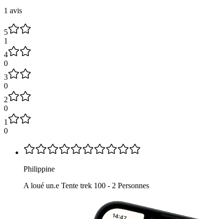
1 avis
5
1
4
0
3
0
2
0
1
0
Philippine
A loué un.e Tente trek 100 - 2 Personnes