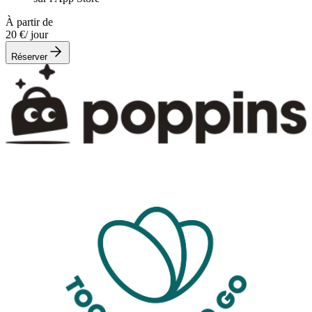
À partir de
20 €
/ jour
Réserver