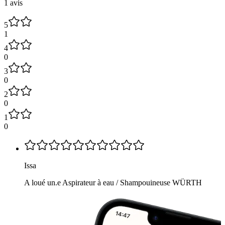
1 avis
5
1
4
0
3
0
2
0
1
0
Issa
A loué un.e Aspirateur à eau / Shampouineuse WÜRTH