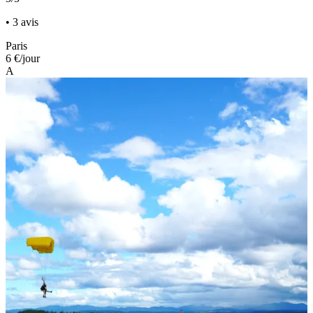
• 3 avis
Paris
6 €
/jour
A