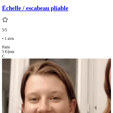
Échelle / escabeau pliable
5/5
• 1 avis
Paris
5 €
/jour
C