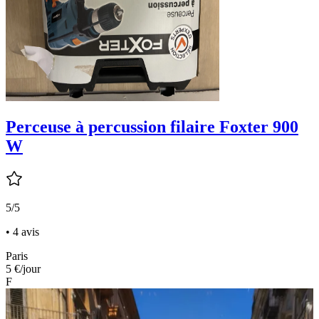
Perceuse à percussion filaire Foxter 900
W
5/5
• 4 avis
Paris
5 €
/jour
F