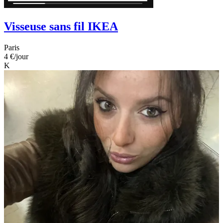
Visseuse sans fil IKEA
Paris
4 €
/jour
K