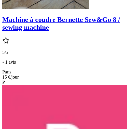
Machine à coudre Bernette Sew&Go 8 /
sewing machine
5/5
• 1 avis
Paris
15 €
/jour
P